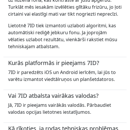
uz līdzena fona, kas kontrastē ar jūsu apģērbu.
Turklāt mēs iesakām izvēlēties glītāku frizūru, jo ļoti
cirtaini vai elastīgi mati var tikt nogriezti neprecīzi.
Lietotnē 7ID tiek izmantoti uzlaboti algoritmi, kas
automātiski rediģē jebkuru fonu. Ja joprojām
vēlaties uzlabot rezultātu, vienkārši rakstiet mūsu
tehniskajam atbalstam.
Kurās platformās ir pieejams 7ID?
7ID ir paredzēts iOS un Android ierīcēm, lai jūs to
varētu izmantot viedtālruņos un planšetdatoros.
Vai 7ID atbalsta vairākas valodas?
Jā, 7ID ir pieejams vairākās valodās. Pārbaudiet
valodas opcijas lietotnes iestatījumos.
Kā rīkoties, ja rodas tehniskas problēmas