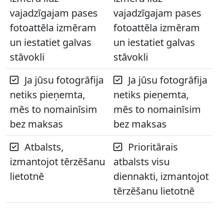
vajadzīgajam pases
vajadzīgajam pases
fotoattēla izmēram
fotoattēla izmēram
un iestatiet galvas
un iestatiet galvas
stāvokli
stāvokli
Ja jūsu fotogrāfija
Ja jūsu fotogrāfija
netiks pieņemta,
netiks pieņemta,
mēs to nomainīsim
mēs to nomainīsim
bez maksas
bez maksas
Atbalsts,
Prioritārais
izmantojot tērzēšanu
atbalsts visu
lietotnē
diennakti, izmantojot
tērzēšanu lietotnē