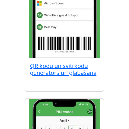
QR kodu un svītrkodu
ģenerators un glabāšana