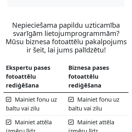
Nepieciešama papildu uzticamība
svarīgām lietojumprogrammām?
Mūsu biznesa fotoattēlu pakalpojums
ir šeit, lai jums palīdzētu!
Ekspertu pases
Biznesa pases
fotoattēlu
fotoattēlu
rediģēšana
rediģēšana
Mainiet fonu uz
Mainiet fonu uz
baltu vai zilu
baltu vai zilu
Mainiet attēla
Mainiet attēla
izmēru līdz
izmēru līdz