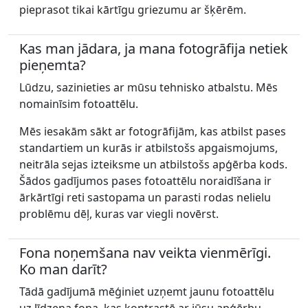
pieprasot tikai kārtīgu griezumu ar šķērēm.
Kas man jādara, ja mana fotogrāfija netiek
pieņemta?
Lūdzu, sazinieties ar mūsu tehnisko atbalstu. Mēs
nomainīsim fotoattēlu.
Mēs iesakām sākt ar fotogrāfijām, kas atbilst pases
standartiem un kurās ir atbilstošs apgaismojums,
neitrāla sejas izteiksme un atbilstošs apģērba kods.
Šādos gadījumos pases fotoattēlu noraidīšana ir
ārkārtīgi reti sastopama un parasti rodas nelielu
problēmu dēļ, kuras var viegli novērst.
Fona noņemšana nav veikta vienmērīgi.
Ko man darīt?
Tādā gadījumā mēģiniet uzņemt jaunu fotoattēlu