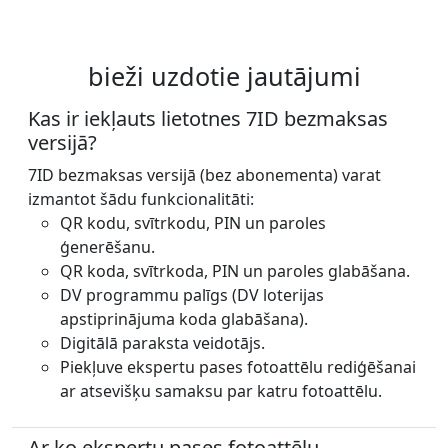
bieži uzdotie jautājumi
Kas ir iekļauts lietotnes 7ID bezmaksas
versijā?
7ID bezmaksas versijā (bez abonementa) varat
izmantot šādu funkcionalitāti:
QR kodu, svītrkodu, PIN un paroles
ģenerēšanu.
QR koda, svītrkoda, PIN un paroles glabāšana.
DV programmu palīgs (DV loterijas
apstiprinājuma koda glabāšana).
Digitālā paraksta veidotājs.
Piekļuve ekspertu pases fotoattēlu rediģēšanai
ar atsevišķu samaksu par katru fotoattēlu.
Ar ko ekspertu pases fotoattēlu