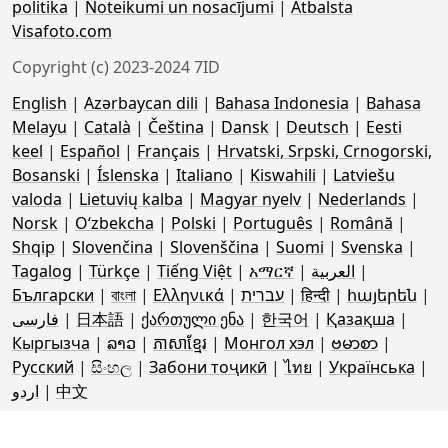
politika
|
Noteikumi un nosacījumi
|
Atbalsta
Visafoto.com
Copyright (c) 2023-2024 7ID
English
|
Azərbaycan dili
|
Bahasa Indonesia
|
Bahasa
Melayu
|
Català
|
Čeština
|
Dansk
|
Deutsch
|
Eesti
keel
|
Español
|
Français
|
Hrvatski, Srpski, Crnogorski,
Bosanski
|
Íslenska
|
Italiano
|
Kiswahili
|
Latviešu
valoda
|
Lietuvių kalba
|
Magyar nyelv
|
Nederlands
|
Norsk
|
Oʻzbekcha
|
Polski
|
Português
|
Română
|
Shqip
|
Slovenčina
|
Slovenščina
|
Suomi
|
Svenska
|
Tagalog
|
Türkçe
|
Tiếng Việt
|
አማርኛ
|
العربية
|
Български
|
বাংলা
|
Ελληνικά
|
עברית
|
हिन्दी
|
հայերեն
|
فارسی
|
日本語
|
ქართული ენა
|
한국어
|
Қазақша
|
Кыргызча
|
ລາວ
|
ភាសាខ្មែរ
|
Монгол хэл
|
ဗမာစာ
|
Русский
|
සිංහල
|
Забони тоҷикӣ
|
ไทย
|
Українська
|
اردو
|
中文