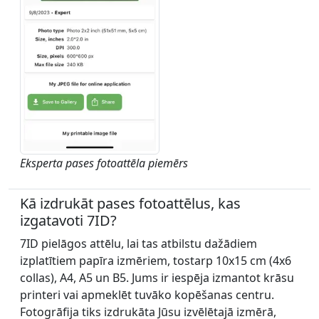
Eksperta pases fotoattēla piemērs
Kā izdrukāt pases fotoattēlus, kas
izgatavoti 7ID?
7ID pielāgos attēlu, lai tas atbilstu dažādiem
izplatītiem papīra izmēriem, tostarp 10x15 cm (4x6
collas), A4, A5 un B5. Jums ir iespēja izmantot krāsu
printeri vai apmeklēt tuvāko kopēšanas centru.
Fotogrāfija tiks izdrukāta Jūsu izvēlētajā izmērā,