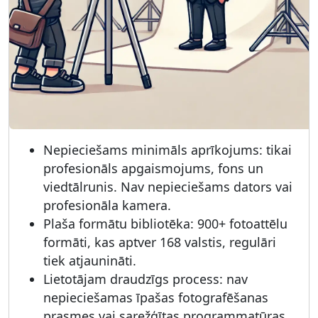
Nepieciešams minimāls aprīkojums: tikai
profesionāls apgaismojums, fons un
viedtālrunis. Nav nepieciešams dators vai
profesionāla kamera.
Plaša formātu bibliotēka: 900+ fotoattēlu
formāti, kas aptver 168 valstis, regulāri
tiek atjaunināti.
Lietotājam draudzīgs process: nav
nepieciešamas īpašas fotografēšanas
prasmes vai sarežģītas programmatūras