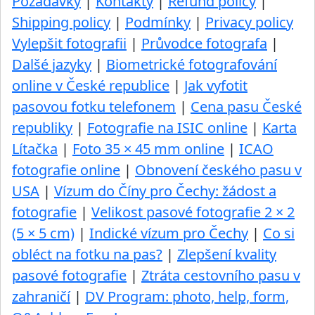
Požadavky
|
Kontakty
|
Refund policy
|
Shipping policy
|
Podmínky
|
Privacy policy
Vylepšit fotografii
|
Průvodce fotografa
|
Dalšé jazyky
|
Biometrické fotografování
online v České republice
|
Jak vyfotit
pasovou fotku telefonem
|
Cena pasu České
republiky
|
Fotografie na ISIC online
|
Karta
Lítačka
|
Foto 35 × 45 mm online
|
ICAO
fotografie online
|
Obnovení českého pasu v
USA
|
Vízum do Číny pro Čechy: žádost a
fotografie
|
Velikost pasové fotografie 2 × 2
(5 × 5 cm)
|
Indické vízum pro Čechy
|
Co si
obléct na fotku na pas?
|
Zlepšení kvality
pasové fotografie
|
Ztráta cestovního pasu v
zahraničí
|
DV Program: photo, help, form,