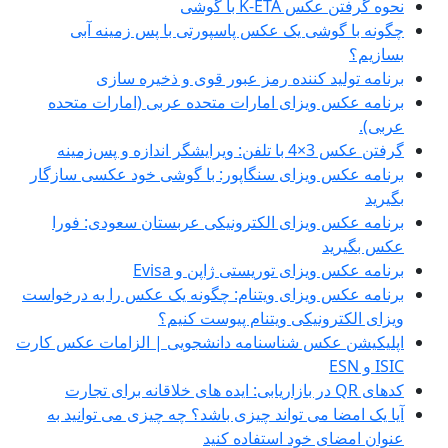
نحوه گرفتن عکس K-ETA با گوشی
چگونه با گوشی یک عکس پاسپورتی با پس زمینه آبی
بسازیم؟
برنامه تولید کننده رمز عبور قوی و ذخیره سازی
برنامه عکس ویزای امارات متحده عربی (امارات متحده
عربی).
گرفتن عکس 3×4 با تلفن: ویرایشگر اندازه و پس‌زمینه
برنامه عکس ویزای سنگاپور: با گوشی خود عکسی سازگار
بگیرید
برنامه عکس ویزای الکترونیکی عربستان سعودی: فورا
عکس بگیرید
برنامه عکس ویزای توریستی ژاپن و Evisa
برنامه عکس ویزای ویتنام: چگونه یک عکس را به درخواست
ویزای الکترونیکی ویتنام پیوست کنیم؟
اپلیکیشن عکس شناسنامه دانشجویی | الزامات عکس کارت
ISIC و ESN
کدهای QR در بازاریابی: ایده های خلاقانه برای تجارت
آیا یک امضا می تواند چیزی باشد؟ چه چیزی می توانید به
عنوان امضای خود استفاده کنید