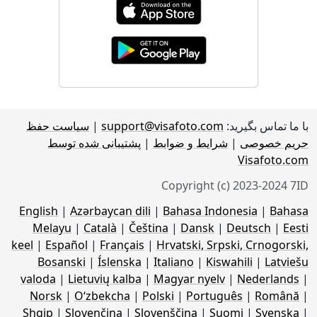
با ما تماس بگیرید:
support@visafoto.com
|
سیاست حفظ
حریم خصوصی
|
شرایط و ضوابط
|
پشتیبانی شده توسط
Visafoto.com
Copyright (c) 2023-2024 7ID
English
|
Azərbaycan dili
|
Bahasa Indonesia
|
Bahasa
Melayu
|
Català
|
Čeština
|
Dansk
|
Deutsch
|
Eesti
keel
|
Español
|
Français
|
Hrvatski, Srpski, Crnogorski,
Bosanski
|
Íslenska
|
Italiano
|
Kiswahili
|
Latviešu
valoda
|
Lietuvių kalba
|
Magyar nyelv
|
Nederlands
|
Norsk
|
Oʻzbekcha
|
Polski
|
Português
|
Română
|
Shqip
|
Slovenčina
|
Slovenščina
|
Suomi
|
Svenska
|