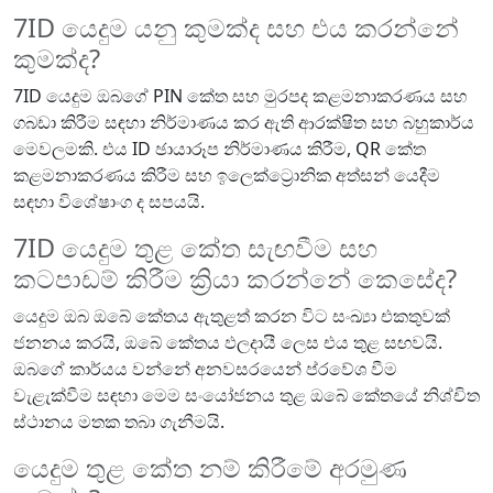
7ID යෙදුම යනු කුමක්ද සහ එය කරන්නේ
කුමක්ද?
7ID යෙදුම ඔබගේ PIN කේත සහ මුරපද කළමනාකරණය සහ
ගබඩා කිරීම සඳහා නිර්මාණය කර ඇති ආරක්ෂිත සහ බහුකාර්ය
මෙවලමකි. එය ID ඡායාරූප නිර්මාණය කිරීම, QR කේත
කළමනාකරණය කිරීම සහ ඉලෙක්ට්‍රොනික අත්සන් යෙදීම
සඳහා විශේෂාංග ද සපයයි.
7ID යෙදුම තුළ කේත සැඟවීම සහ
කටපාඩම් කිරීම ක්‍රියා කරන්නේ කෙසේද?
යෙදුම ඔබ ඔබේ කේතය ඇතුළත් කරන විට සංඛ්‍යා එකතුවක්
ජනනය කරයි, ඔබේ කේතය ඵලදායී ලෙස එය තුළ සඟවයි.
ඔබගේ කාර්යය වන්නේ අනවසරයෙන් ප්රවේශ වීම
වැළැක්වීම සඳහා මෙම සංයෝජනය තුළ ඔබේ කේතයේ නිශ්චිත
ස්ථානය මතක තබා ගැනීමයි.
යෙදුම තුළ කේත නම් කිරීමේ අරමුණ