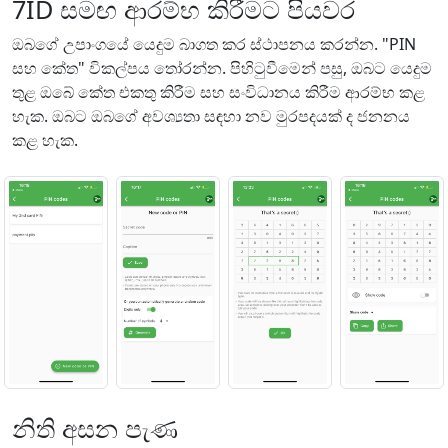
7ID සමඟ ආරම්භ කිරීමට පියවර
ඔබගේ උපාංගයේ යෙදුම බාගත කර ස්ථාපනය කරන්න. "PIN
සහ කේත" විකල්පය තෝරන්න. පිහිටුවීමෙන් පසු, ඔබට යෙදුම
තුළ ඔබේ කේත එකතු කිරීම සහ සංවිධානය කිරීම ආරම්භ කළ
හැක. ඔබට ඔබගේ අවශ්‍යතා සඳහා නව මුරපදයක් ද ජනනය
කළ හැක.
නිති අසන පැණ