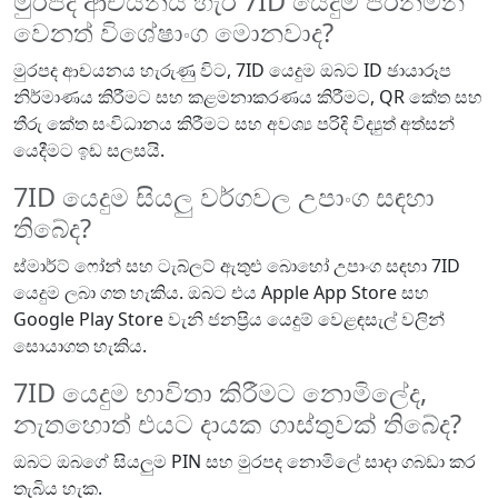
මුරපද ආචයනය හැර 7ID යෙදුම පිරිනමන
වෙනත් විශේෂාංග මොනවාද?
මුරපද ආචයනය හැරුණු විට, 7ID යෙදුම ඔබට ID ඡායාරූප
නිර්මාණය කිරීමට සහ කළමනාකරණය කිරීමට, QR කේත සහ
තීරු කේත සංවිධානය කිරීමට සහ අවශ්‍ය පරිදි විද්‍යුත් අත්සන්
යෙදීමට ඉඩ සලසයි.
7ID යෙදුම සියලු වර්ගවල උපාංග සඳහා
තිබේද?
ස්මාර්ට් ෆෝන් සහ ටැබ්ලට් ඇතුළු බොහෝ උපාංග සඳහා 7ID
යෙදුම ලබා ගත හැකිය. ඔබට එය Apple App Store සහ
Google Play Store වැනි ජනප්‍රිය යෙදුම් වෙළඳසැල් වලින්
සොයාගත හැකිය.
7ID යෙදුම භාවිතා කිරීමට නොමිලේද,
නැතහොත් එයට දායක ගාස්තුවක් තිබේද?
ඔබට ඔබගේ සියලුම PIN සහ මුරපද නොමිලේ සාදා ගබඩා කර
තැබිය හැක.