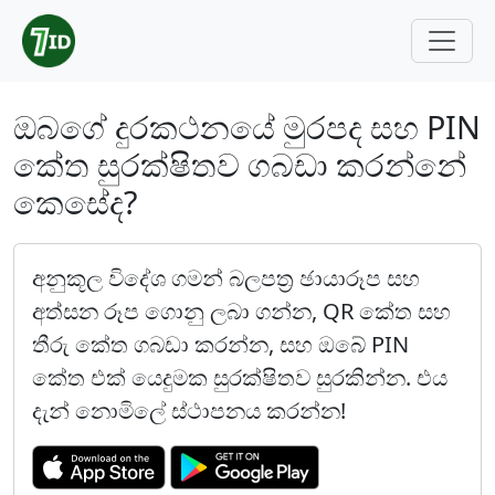
ඔබගේ දුරකථනයේ මුරපද සහ PIN
කේත සුරක්ෂිතව ගබඩා කරන්නේ
කෙසේද?
අනුකූල විදේශ ගමන් බලපත්‍ර ඡායාරූප සහ
අත්සන රූප ගොනු ලබා ගන්න, QR කේත සහ
තීරු කේත ගබඩා කරන්න, සහ ඔබේ PIN
කේත එක් යෙදුමක සුරක්ෂිතව සුරකින්න. එය
දැන් නොමිලේ ස්ථාපනය කරන්න!