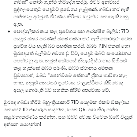
නමක්" තෝරා ගැනීම නිර්දේශ කරමු, එවිට අනවසර
පුද්ගලයෙකුට යෙදුමට ප්‍රවේශය ලැබුණත්, ගබඩා කර ඇති
කේතවල අරමුණ තීරණය කිරීමට ඔවුන්ට නොහැකි වනු
ඇත.
පෞද්ගලීකරණය කළ ප්‍රවේශය සහ ආරක්ෂිත බැලීම: 7ID
යෙදුම ඔබට පමණක් ඔබේ ගබඩා කර ඇති තොරතුරු වෙත
ප්‍රවේශ විය හැකි බව සහතික කරයි. ඔබට PIN එකක් හෝ
මුරපදයක් බැලීමට අවශ්‍ය වූ විට, යෙදුම ඔබට සංයෝජනය
පෙන්වනු ඇත, නමුත් කේතයේ නිවැරදි ස්ථානය සිහිපත්
කළ හැක්කේ ඔබට පමණි. ඔබට ස්ථානය අමතක
වුවහොත්, ඔබට "පෙන්වීමේ කේතය" ශ්‍රිතය භාවිතා කළ
හැක, නමුත් අනවසර ප්‍රවේශය වැලැක්වීමට කිසිවෙකු
අසල නොමැති බව සහතික කිරීම අත්‍යවශ්‍ය වේ.
මුරපද ගබඩා කිරීම බහු-ක්‍රියාකාරී 7ID යෙදුමක එකම විකල්පය
නොවේ! ID ඡායාරූප සාදන්න, ඔබේ QR- සහ තීරු කේත
කළමනාකරණය කරන්න, සහ ඔබට අවශ්‍ය විටෙක ඔබේ විද්‍යුත්
අත්සන යොදන්න!