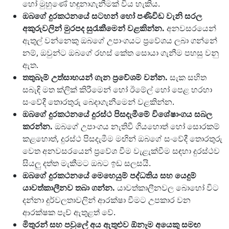
හෝ මුහුණේ හඳුනාගැනීමක් විය හැකිය.
ඔබගේ දුරකථනයේ සටහන් හෝ පණිවිඩ වැනි සරල
අකුරුවලින් මුරපද සුරැකීමෙන් වළකින්න.
අනවසරයෙන්
ඇතුල් වන්නෙකු ඔබගේ උපාංගයට ප්‍රවේශය ලබා ගන්නේ
නම්, ඔවුන්ට ඔබගේ රහස් කේත සොයා ගැනීම පහසු වනු
ඇත.
තතුබෑම් උත්සාහයන් ගැන ප්‍රවේශම් වන්න.
සැක සහිත
සබැඳි මත ක්ලික් කිරීමෙන් හෝ ඊමේල් හෝ පෙළ හරහා
සංවේදී තොරතුරු බෙදාගැනීමෙන් වළකින්න.
ඔබගේ දුරකථනයේ දුරස්ථ පිසදැමීමේ විශේෂාංගය සබල
කරන්න.
ඔබගේ උපාංගය නැතිවී ගියහොත් හෝ සොරකම්
කළහොත්, දුරස්ථ පිසදැමීම මඟින් ඔබගේ සංවේදී තොරතුරු
වෙත අනවසරයෙන් ප්‍රවේශ වීම වැළැක්වීම සඳහා දුරස්ථව
සියලු දත්ත මැකීමට ඔබට ඉඩ සලසයි.
ඔබගේ දුරකථනයේ මෙහෙයුම් පද්ධතිය සහ යෙදුම්
යාවත්කාලීනව තබා ගන්න.
යාවත්කාලීනවල බොහෝ විට
දන්නා දුර්වලතාවලින් ආරක්ෂා වීමට උපකාර වන
ආරක්ෂක පැච් ඇතුළත් වේ.
මිතුරන් සහ පවුලේ අය ඇතුළුව ඕනෑම අයෙකු සමඟ