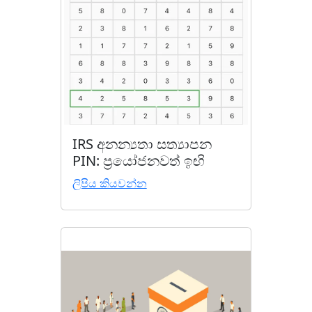
IRS අනන්‍යතා සත්‍යාපන
PIN: ප්‍රයෝජනවත් ඉඟි
ලිපිය කියවන්න