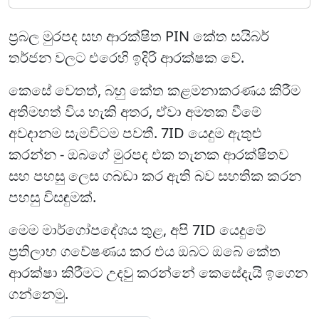
ප්‍රබල මුරපද සහ ආරක්ෂිත PIN කේත සයිබර්
තර්ජන වලට එරෙහි ඉදිරි ආරක්ෂක වේ.
කෙසේ වෙතත්, බහු කේත කළමනාකරණය කිරීම
අතිමහත් විය හැකි අතර, ඒවා අමතක වීමේ
අවදානම සැමවිටම පවතී. 7ID යෙදුම ඇතුළු
කරන්න - ඔබගේ මුරපද එක තැනක ආරක්ෂිතව
සහ පහසු ලෙස ගබඩා කර ඇති බව සහතික කරන
පහසු විසඳුමක්.
මෙම මාර්ගෝපදේශය තුළ, අපි 7ID යෙදුමේ
ප්‍රතිලාභ ගවේෂණය කර එය ඔබට ඔබේ කේත
ආරක්ෂා කිරීමට උදවු කරන්නේ කෙසේදැයි ඉගෙන
ගන්නෙමු.