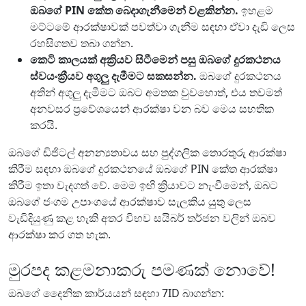
ඔබගේ PIN කේත බෙදාගැනීමෙන් වළකින්න.
ඉහළම
මට්ටමේ ආරක්ෂාවක් පවත්වා ගැනීම සඳහා ඒවා දැඩි ලෙස
රහසිගතව තබා ගන්න.
කෙටි කාලයක් අක්‍රියව සිටීමෙන් පසු ඔබගේ දුරකථනය
ස්වයංක්‍රීයව අගුලු දැමීමට සකසන්න.
ඔබගේ දුරකථනය
අතින් අගුලු දැමීමට ඔබට අමතක වුවහොත්, එය තවමත්
අනවසර ප්‍රවේශයෙන් ආරක්ෂා වන බව මෙය සහතික
කරයි.
ඔබගේ ඩිජිටල් අනන්‍යතාවය සහ පුද්ගලික තොරතුරු ආරක්ෂා
කිරීම සඳහා ඔබගේ දුරකථනයේ ඔබගේ PIN කේත ආරක්ෂා
කිරීම ඉතා වැදගත් වේ. මෙම ඉඟි ක්‍රියාවට නැංවීමෙන්, ඔබට
ඔබගේ ජංගම උපාංගයේ ආරක්ෂාව සැලකිය යුතු ලෙස
වැඩිදියුණු කළ හැකි අතර විභව සයිබර් තර්ජන වලින් ඔබව
ආරක්ෂා කර ගත හැක.
මුරපද කළමනාකරු පමණක් නොවේ!
ඔබගේ දෛනික කාර්යයන් සඳහා 7ID බාගන්න: