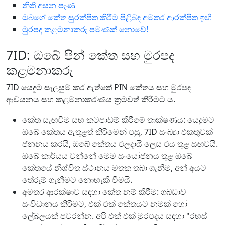
නිති අසන පැණ
ඔබගේ කේත සුරක්ෂිත කිරීම පිළිබඳ අමතර ආරක්ෂිත ඉඟි
මුරපද කළමනාකරු පමණක් නොවේ!
7ID: ඔබේ පින් කේත සහ මුරපද
කළමනාකරු
7ID යෙදුම සැලසුම් කර ඇත්තේ PIN කේතය සහ මුරපද
ආචයනය සහ කළමනාකරණය ක්‍රමවත් කිරීමට ය.
කේත සැඟවීම සහ කටපාඩම් කිරීමේ තාක්ෂණය: යෙදුමට
ඔබේ කේතය ඇතුළත් කිරීමෙන් පසු, 7ID සංඛ්‍යා එකතුවක්
ජනනය කරයි, ඔබේ කේතය ඵලදායී ලෙස එය තුළ සඟවයි.
ඔබේ කාර්යය වන්නේ මෙම සංයෝජනය තුළ ඔබේ
කේතයේ නිශ්චිත ස්ථානය මතක තබා ගැනීම, අන් අයට
තේරුම් ගැනීමට නොහැකි වීමයි.
අමතර ආරක්ෂාව සඳහා කේත නම් කිරීම: ගබඩාව
සංවිධානය කිරීමට, එක් එක් කේතයට නමක් හෝ
ලේබලයක් පවරන්න. අපි එක් එක් මුරපදය සඳහා "රහස්