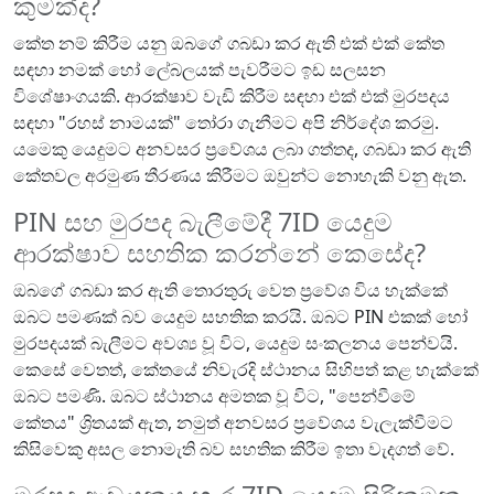
කුමක්ද?
කේත නම් කිරීම යනු ඔබගේ ගබඩා කර ඇති එක් එක් කේත
සඳහා නමක් හෝ ලේබලයක් පැවරීමට ඉඩ සලසන
විශේෂාංගයකි. ආරක්ෂාව වැඩි කිරීම සඳහා එක් එක් මුරපදය
සඳහා "රහස් නාමයක්" තෝරා ගැනීමට අපි නිර්දේශ කරමු.
යමෙකු යෙදුමට අනවසර ප්‍රවේශය ලබා ගත්තද, ගබඩා කර ඇති
කේතවල අරමුණ තීරණය කිරීමට ඔවුන්ට නොහැකි වනු ඇත.
PIN සහ මුරපද බැලීමේදී 7ID යෙදුම
ආරක්ෂාව සහතික කරන්නේ කෙසේද?
ඔබගේ ගබඩා කර ඇති තොරතුරු වෙත ප්‍රවේශ විය හැක්කේ
ඔබට පමණක් බව යෙදුම සහතික කරයි. ඔබට PIN එකක් හෝ
මුරපදයක් බැලීමට අවශ්‍ය වූ විට, යෙදුම සංකලනය පෙන්වයි.
කෙසේ වෙතත්, කේතයේ නිවැරදි ස්ථානය සිහිපත් කළ හැක්කේ
ඔබට පමණි. ඔබට ස්ථානය අමතක වූ විට, "පෙන්වීමේ
කේතය" ශ්‍රිතයක් ඇත, නමුත් අනවසර ප්‍රවේශය වැලැක්වීමට
කිසිවෙකු අසල නොමැති බව සහතික කිරීම ඉතා වැදගත් වේ.