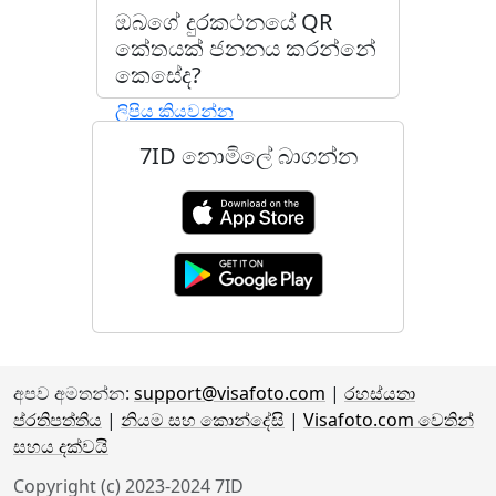
ඔබගේ දුරකථනයේ QR
කේතයක් ජනනය කරන්නේ
කෙසේද?
ලිපිය කියවන්න
7ID නොමිලේ බාගන්න
අපව අමතන්න:
support@visafoto.com
|
රහස්යතා
ප්රතිපත්තිය
|
නියම සහ කොන්දේසි
|
Visafoto.com වෙතින්
සහය දක්වයි
Copyright (c) 2023-2024 7ID