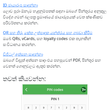
ID ඡායාරූප සාදන්නා
ලොව පුරා ඕනෑම හැඳුනුම්පතක් සඳහා ඔබගේ පින්තූරය අනුකූල
විදේශ ගමන් බලපත්‍ර ප්‍රමාණයේ ඡායාරූපයක් වෙත ක්ෂණිකව
පරිවර්තනය කරන්න.
QR සහ තීරු කේත උත්පාදක යන්ත්රය සහ ගබඩා කිරීම
ඔබේ QRs, vCards, සහ loyalty codes එක තැනකින්
සංවිධානය කරන්න.
ඩිජිටල් අත්සන සාදන්නා
ඔබගේ විද්‍යුත් අත්සන සාදා එය පහසුවෙන් PDF, පින්තූර සහ
වෙනත් ගොනුවලට ඇතුළු කරන්න.
තවත් කියවන්න: