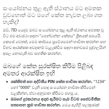
සංයෝජනය තුළ ඇති ස්ථානය මට අමතක
වුවහොත් මට මගේ කේත නැවත ලබා ගත
හැකිද?
ඔව්, 7ID යෙදුම ඔබට සංයෝජනය තුළ ඇති ස්ථානය අමතක වූ
විට එම අවස්ථා සඳහා "පෙන්වන්න කේතය" ශ්‍රිතයක් සපයයි.
කෙසේ වෙතත්, මෙම කාර්යය ප්‍රවේශමෙන් භාවිතා කරන්න සහ
විභව ආරක්ෂක අවදානම් වැළැක්වීම සඳහා අනවසර පුද්ගලයින්
අසල නොමැති බව සහතික කරන්න.
ඔබගේ කේත සුරක්ෂිත කිරීම පිළිබඳ
අමතර ආරක්ෂිත ඉඟි
ශක්තිමත් සහ අද්විතීය PIN කේත භාවිතා කරන්න.
"1234"
හෝ "0000" වැනි පොදු සංයෝජන භාවිතා කිරීමෙන්
වළකින්න, ඒවා අනුමාන කිරීමට පහසු ය.
ඔබගේ දුරකථනය අගුළු ඇරීමට සෑම විටම ජෛවමිතික
සත්‍යාපන ක්‍රම භාවිතා කරන්න.
මෙය ඇඟිලි සලකුණක්