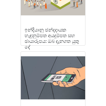
ඉන්දියානු ඡන්දදායක
හැඳුනුම්පත අයදුම්පත සහ
ඡායාරූපය: ඔබ දැනගත යුතු
දේ
ලිපිය කියවන්න