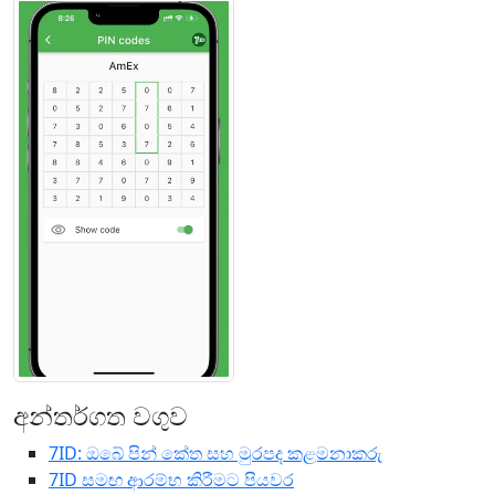
අන්තර්ගත වගුව
7ID: ඔබේ පින් කේත සහ මුරපද කළමනාකරු
7ID සමඟ ආරම්භ කිරීමට පියවර