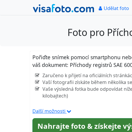
Udělat foto
Foto pro Přích
Pořiďte snímek pomocí smartphonu nebo k
váš dokument: Příchody registrů SAE 60
Zaručeno k přijetí na oficiálních stránk
Vaší fotografii získáte během několika 
Vaše výsledná fotka bude odpovídat níže 
kilobajtech)
Další možnosti
Nahrajte foto & získejte v