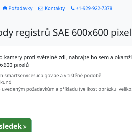
Požadavky
Kontakty
+1-929-922-7378
ody registrů SAE 600x600 pixe
amery proti světelné zdi, nahrajte ho sem a okamžitě 
0x600 pixelů
ách smartservices.icp.gov.ae a v tištěné podobě
sekund
uvedeným požadavkům a příkladu (velikost obrázku, velikost 
ýsledek