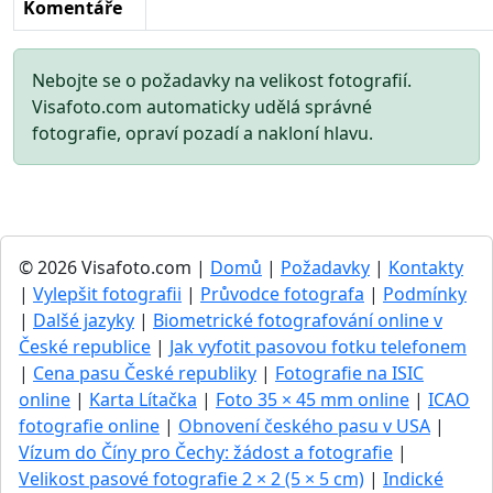
Komentáře
Nebojte se o požadavky na velikost fotografií.
Visafoto.com automaticky udělá správné
fotografie, opraví pozadí a nakloní hlavu.
© 2026 Visafoto.com |
Domů
|
Požadavky
|
Kontakty
|
Vylepšit fotografii
|
Průvodce fotografa
|
Podmínky
|
Dalšé jazyky
|
Biometrické fotografování online v
České republice
|
Jak vyfotit pasovou fotku telefonem
|
Cena pasu České republiky
|
Fotografie na ISIC
online
|
Karta Lítačka
|
Foto 35 × 45 mm online
|
ICAO
fotografie online
|
Obnovení českého pasu v USA
|
Vízum do Číny pro Čechy: žádost a fotografie
|
Velikost pasové fotografie 2 × 2 (5 × 5 cm)
|
Indické