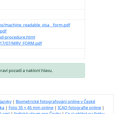
s/machine_readable_visa__form.pdf
.pdf
and-procedure.html
017/07/MRV_FORM.pdf
raví pozadí a nakloní hlavu.
jazyky
|
Biometrické fotografování online v České
čka
|
Foto 35 × 45 mm online
|
ICAO fotografie online
|
 5 cm)
|
Indické vízum pro Čechy
|
Co si obléct na fotku