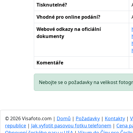
Tisknutelné?
Vhodné pro online podání?
Webové odkazy na oficiální
dokumenty
Komentáře
Nebojte se o požadavky na velikost fotogr
© 2026 Visafoto.com |
Domů
|
Požadavky
|
Kontakty
|
V
republice
|
Jak vyfotit pasovou fotku telefonem
|
Cena p
Obnovení českého pasu v USA
|
Vízum do Číny pro Čechy