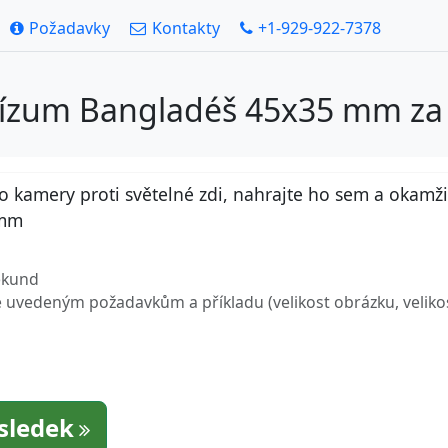
Požadavky
Kontakty
+1-929-922-7378
Vízum Bangladéš 45x35 mm za
amery proti světelné zdi, nahrajte ho sem a okamžitě 
 mm
sekund
uvedeným požadavkům a příkladu (velikost obrázku, velikost 
ýsledek