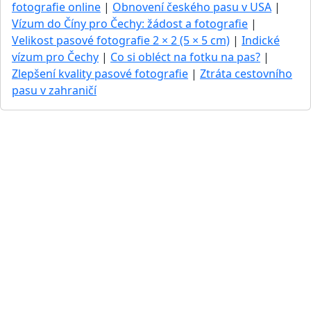
fotografie online
|
Obnovení českého pasu v USA
|
Vízum do Číny pro Čechy: žádost a fotografie
|
Velikost pasové fotografie 2 × 2 (5 × 5 cm)
|
Indické
vízum pro Čechy
|
Co si obléct na fotku na pas?
|
Zlepšení kvality pasové fotografie
|
Ztráta cestovního
pasu v zahraničí