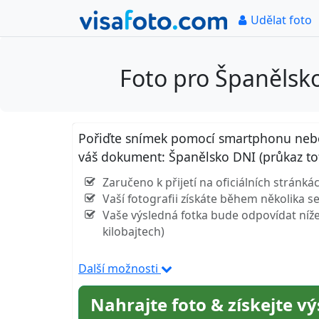
Udělat foto
Foto pro Španělsk
Pořiďte snímek pomocí smartphonu nebo k
váš dokument: Španělsko DNI (průkaz t
Zaručeno k přijetí na oficiálních stránk
Vaší fotografii získáte během několika 
Vaše výsledná fotka bude odpovídat níže 
kilobajtech)
Další možnosti
Nahrajte foto & získejte v