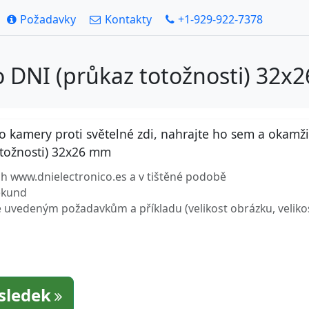
Požadavky
Kontakty
+1-929-922-7378
o DNI (průkaz totožnosti) 32x
amery proti světelné zdi, nahrajte ho sem a okamžitě 
otožnosti) 32x26 mm
ách www.dnielectronico.es a v tištěné podobě
sekund
uvedeným požadavkům a příkladu (velikost obrázku, velikost 
ýsledek