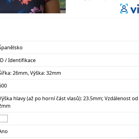
Španělsko
ID / Identifikace
Šířka: 26mm, Výška: 32mm
600
Výška hlavy (až po horní část vlasů): 23.5mm; Vzdálenost od h
2mm
Ano