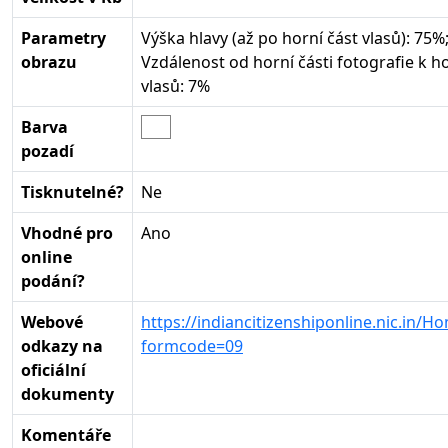
Parametry
Výška hlavy (až po horní část vlasů): 75%
obrazu
Vzdálenost od horní části fotografie k ho
vlasů: 7%
Barva
pozadí
Tisknutelné?
Ne
Vhodné pro
Ano
online
podání?
Webové
https://indiancitizenshiponline.nic.in/H
odkazy na
formcode=09
oficiální
dokumenty
Komentáře