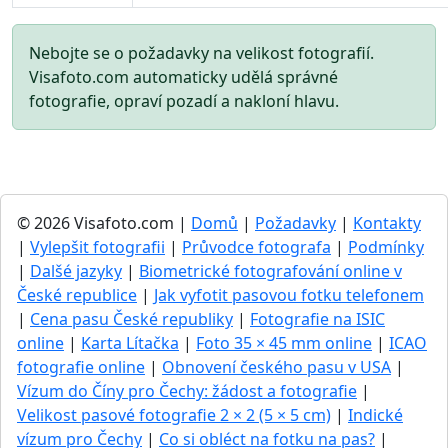
Nebojte se o požadavky na velikost fotografií.
Visafoto.com automaticky udělá správné
fotografie, opraví pozadí a nakloní hlavu.
© 2026 Visafoto.com |
Domů
|
Požadavky
|
Kontakty
|
Vylepšit fotografii
|
Průvodce fotografa
|
Podmínky
|
Dalšé jazyky
|
Biometrické fotografování online v
České republice
|
Jak vyfotit pasovou fotku telefonem
|
Cena pasu České republiky
|
Fotografie na ISIC
online
|
Karta Lítačka
|
Foto 35 × 45 mm online
|
ICAO
fotografie online
|
Obnovení českého pasu v USA
|
Vízum do Číny pro Čechy: žádost a fotografie
|
Velikost pasové fotografie 2 × 2 (5 × 5 cm)
|
Indické
vízum pro Čechy
|
Co si obléct na fotku na pas?
|