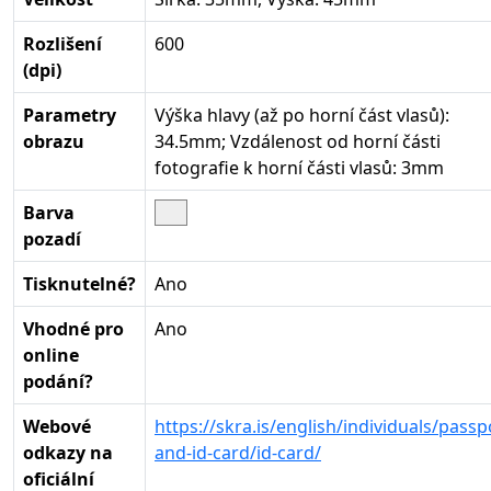
Rozlišení
600
(dpi)
Parametry
Výška hlavy (až po horní část vlasů):
obrazu
34.5mm; Vzdálenost od horní části
fotografie k horní části vlasů: 3mm
Barva
pozadí
Tisknutelné?
Ano
Vhodné pro
Ano
online
podání?
Webové
https://skra.is/english/individuals/passp
odkazy na
and-id-card/id-card/
oficiální