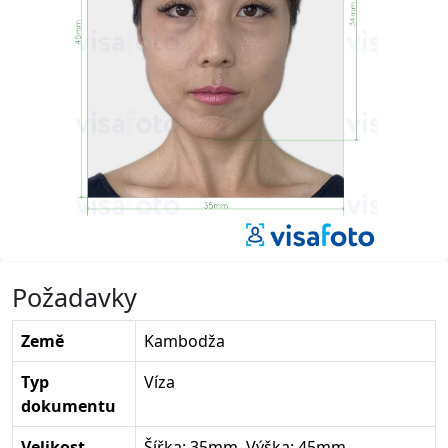
Požadavky
Země
Kambodža
Typ
Víza
dokumentu
Velikost
Šířka: 35mm, Výška: 45mm