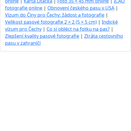
online
|
Karta Lítačka
|
Foto 35 × 45 mm online
|
ICAO
fotografie online
|
Obnovení českého pasu v USA
|
Vízum do Číny pro Čechy: žádost a fotografie
|
Velikost pasové fotografie 2 × 2 (5 × 5 cm)
|
Indické
vízum pro Čechy
|
Co si obléct na fotku na pas?
|
Zlepšení kvality pasové fotografie
|
Ztráta cestovního
pasu v zahraničí