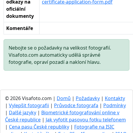
odkazy na
certificate-application-form.pdf
oficiální
dokumenty
Komentáře
Nebojte se o požadavky na velikost fotografií.
Visafoto.com automaticky udělá správné
fotografie, opraví pozadí a nakloní hlavu.
© 2026 Visafoto.com |
Domů
|
Požadavky
|
Kontakty
|
Vylepšit fotografii
|
Průvodce fotografa
|
Podmínky
|
Dalšé jazyky
|
Biometrické fotografování online v
České republice
|
Jak vyfotit pasovou fotku telefonem
|
Cena pasu České republiky
|
Fotografie na ISIC