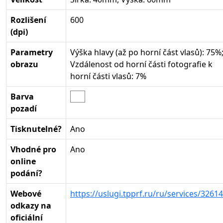
Rozlišení
600
(dpi)
Parametry
Výška hlavy (až po horní část vlasů): 75%
obrazu
Vzdálenost od horní části fotografie k
horní části vlasů: 7%
Barva
pozadí
Tisknutelné?
Ano
Vhodné pro
Ano
online
podání?
Webové
https://uslugi.tpprf.ru/ru/services/32614
odkazy na
oficiální