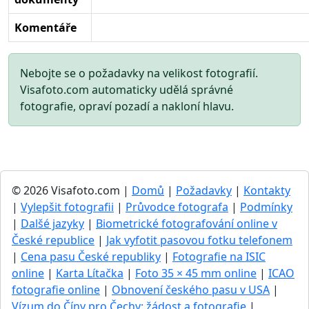
Komentáře
Nebojte se o požadavky na velikost fotografií.
Visafoto.com automaticky udělá správné
fotografie, opraví pozadí a nakloní hlavu.
© 2026 Visafoto.com |
Domů
|
Požadavky
|
Kontakty
|
Vylepšit fotografii
|
Průvodce fotografa
|
Podmínky
|
Dalšé jazyky
|
Biometrické fotografování online v
České republice
|
Jak vyfotit pasovou fotku telefonem
|
Cena pasu České republiky
|
Fotografie na ISIC
online
|
Karta Lítačka
|
Foto 35 × 45 mm online
|
ICAO
fotografie online
|
Obnovení českého pasu v USA
|
Vízum do Číny pro Čechy: žádost a fotografie
|