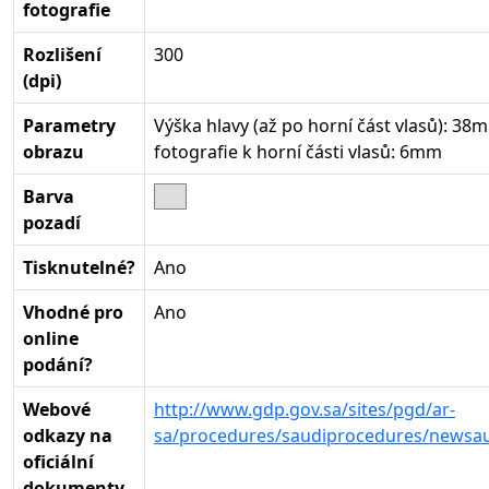
fotografie
Rozlišení
300
(dpi)
Parametry
Výška hlavy (až po horní část vlasů): 38
obrazu
fotografie k horní části vlasů: 6mm
Barva
pozadí
Tisknutelné?
Ano
Vhodné pro
Ano
online
podání?
Webové
http://www.gdp.gov.sa/sites/pgd/ar-
odkazy na
sa/procedures/saudiprocedures/newsau
oficiální
dokumenty